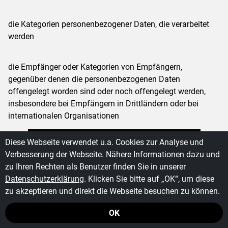
die Kategorien personenbezogener Daten, die verarbeitet
werden
die Empfänger oder Kategorien von Empfängern,
gegenüber denen die personenbezogenen Daten
offengelegt worden sind oder noch offengelegt werden,
insbesondere bei Empfängern in Drittländern oder bei
internationalen Organisationen
Diese Webseite verwendet u.a. Cookies zur Analyse und
falls möglich die geplante Dauer, für die die
Zimmerer-Treffpunkt benutzen in...
Verbesserung der Webseite. Nähere Informationen dazu und
personenbezogenen Daten gespeichert werden, oder, falls
zu Ihren Rechten als Benutzer finden Sie in unserer
dies nicht möglich ist, die Kriterien für die Festlegung
Zimmerer-Treffpunkt
öffnen
Datenschutzerklärung
. Klicken Sie bitte auf „OK“, um diese
dieser Dauer
App
zu akzeptieren und direkt die Webseite besuchen zu können.
Browser
fortfahren
OK
das Bestehen eines Rechts auf Berichtigung oder
Löschung der sie betreffenden personenbezogenen Daten