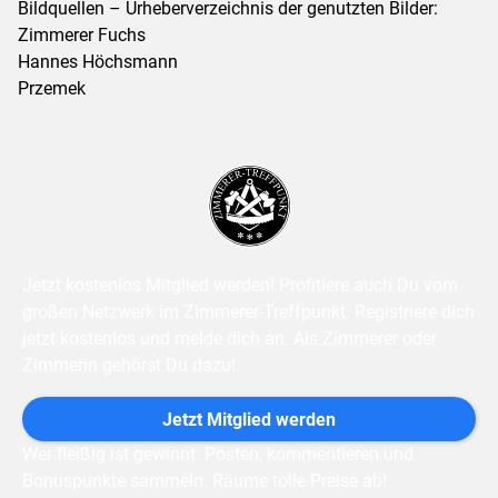
Bildquellen – Urheberverzeichnis der genutzten Bilder:
Zimmerer Fuchs
Hannes Höchsmann
Przemek
Jetzt kostenlos Mitglied werden! Profitiere auch Du vom
großen Netzwerk im Zimmerer-Treffpunkt. Registriere dich
jetzt kostenlos und melde dich an. Als Zimmerer oder
Zimmerin gehörst Du dazu!
 Jetzt Mitglied werden 
Wer fleißig ist gewinnt: Posten, kommentieren und
Bonuspunkte sammeln. Räume tolle Preise ab!